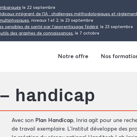
embarquée
le 22 septembre
édicaux intégrant de l’IA : challenges méthodologiques et règlemen
multiphysiques,
niveaux 1 et 2, le 23 septembre
s sensibles de santé par l’apprentissage fédéré,
le 23 septembre
 outils des graphes de connaissances
, le 7 octobre
Notre offre
Nos formatio
 – handicap
Avec son
Plan Handicap
, Inria agit pour une rec
de travail exemplaire. L’Institut développe des 