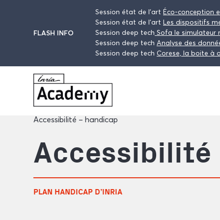
Session état de l’art
Éco-conception 
Session état de l’art
Les dispositifs m
Session deep tech
Sofa le simulateur 
FLASH INFO
Session deep tech
Analyse des donnée
Session deep tech
Corese, la boite à
Accessibilité – handicap
Accessibilité
PLAN HANDICAP D’INRIA