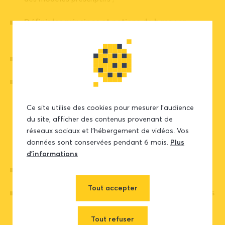
Définir les principes et notions de base
: en
particulier sur les données disponibles ;
Les principes de l’inférence causale
;
Savoir qualifier les stades et orientations de la
recherche aux utilisations cliniques
: par exemple
les données cliniques expérimentales servent à
Ce site utilise des cookies pour mesurer l’audience
du site, afficher des contenus provenant de
identifier des résultats précis, les données
réseaux sociaux et l’hébergement de vidéos. Vos
d’observations dans la vie réelle sont massives avec
données sont conservées pendant 6 mois.
Plus
des données manquantes ;
d’informations
Découvrir plusieurs outils
;
Tout accepter
Appréhender les limites et biais de ces approches
mais aussi les autres risques liés à son utilisation
dans la société ;
Tout refuser