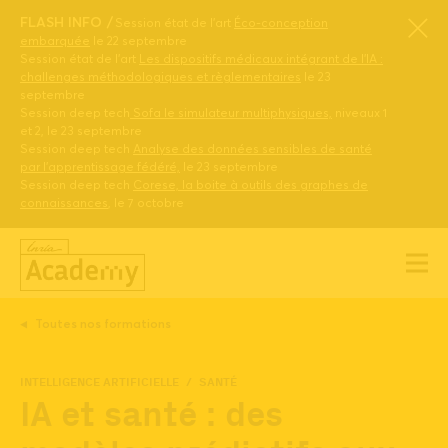
FLASH INFO
Session état de l’art
Éco-conception
embarquée
le 22 septembre
Session état de l’art
Les dispositifs médicaux intégrant de l’IA :
challenges méthodologiques et règlementaires
le 23
septembre
Session deep tech
Sofa le simulateur multiphysiques,
niveaux 1
et 2, le 23 septembre
Session deep tech
Analyse des données sensibles de santé
par l’apprentissage fédéré,
le 23 septembre
Session deep tech
Corese, la boite à outils des graphes de
connaissances
, le 7 octobre
Toutes nos formations
INTELLIGENCE ARTIFICIELLE
SANTÉ
IA et santé : des