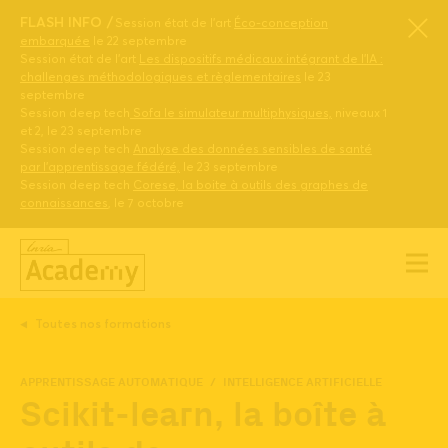
FLASH INFO
Session état de l’art
Éco-conception
embarquée
le 22 septembre
Session état de l’art
Les dispositifs médicaux intégrant de l’IA :
challenges méthodologiques et règlementaires
le 23
septembre
Session deep tech
Sofa le simulateur multiphysiques,
niveaux 1
et 2, le 23 septembre
Session deep tech
Analyse des données sensibles de santé
par l’apprentissage fédéré,
le 23 septembre
Session deep tech
Corese, la boite à outils des graphes de
connaissances
, le 7 octobre
Toutes nos formations
APPRENTISSAGE AUTOMATIQUE
INTELLIGENCE ARTIFICIELLE
Scikit-learn, la boîte à