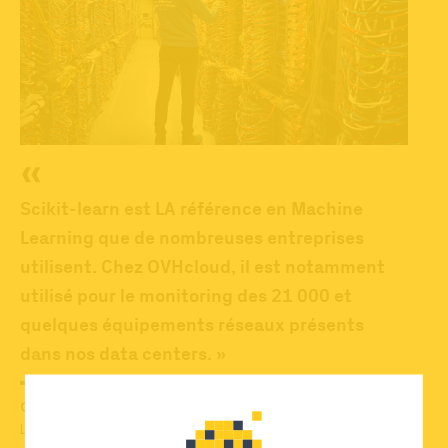
Scikit-learn est LA référence en Machine
Learning que de nombreuses entreprises
utilisent. Chez OVHcloud, il est notamment
utilisé pour le monitoring des 21 000 et
quelques équipements réseaux présents
dans nos data centers. »
Olivier Nicol
Lead Data Scientist,
OVHcloud
, France